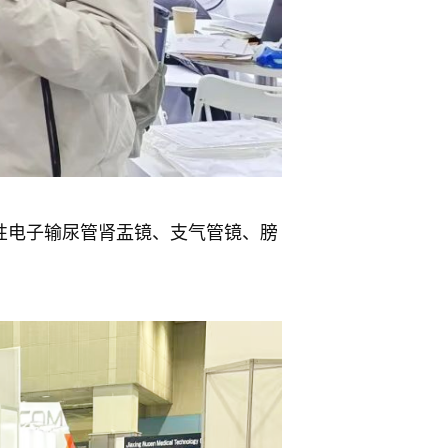
性电子输尿管肾盂镜、支气管镜、膀